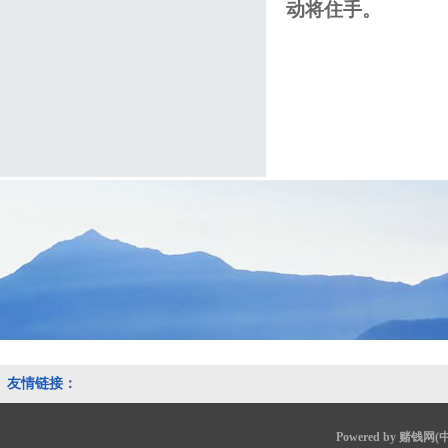
动将住手。
友情链接：
Powered by
赌钱网(