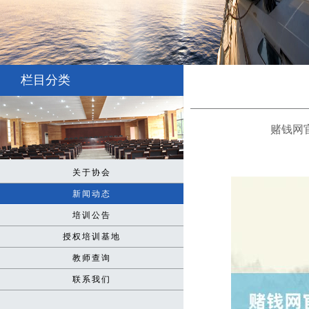
栏目分类
赌钱网官
关于协会
新闻动态
培训公告
授权培训基地
教师查询
联系我们