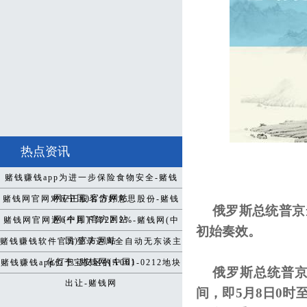
热点资讯
赌钱赚钱app为进一步保险食物安全-赌钱
网(中国)官方网站
赌钱网官网对应正股名岱好意思股份-赌钱
俄罗斯总统普京
网(中国)官方网站
赌钱网官网近6个月下降22.2%-赌钱网(中
初始奏效。
国)官方网站
赌钱赚钱软件官方登录达周全自动无东谈主
化打包-赌钱网(中国)
赌钱赚钱app位于宝安区的A001-0212地块
俄罗斯总统普京
出让-赌钱网
间，即5月8日0时