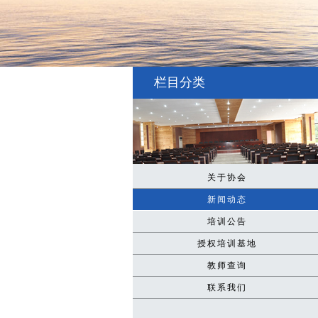
栏目分类
关于协会
新闻动态
培训公告
授权培训基地
教师查询
联系我们