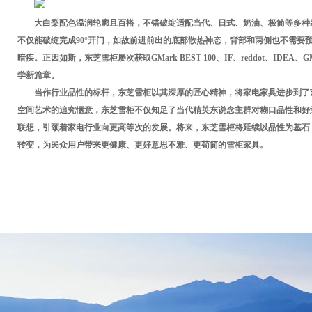
大白梨配色温润轮廓且百搭，不错破绽适配当代、日式、奶油、极简等多种
不仅能破绽完成90°开门，如故前进前出的底部散热神态，背部和两侧也不需要
暗疾。正因如斯，东芝雪柜屡次获取GMark BEST 100、IF、reddot、ID
学新篇章。
当作行业品性的标杆，东芝雪柜以其深厚的匠心精神，将家电家具进步到了
空间艺术的追究惬意，东芝雪柜不仅知足了当代精英东说念主群对糊口品性和好
联想，引颈着家电行业向更高等次的发展。将来，东芝雪柜将延续以品性为基石
转变，为民众用户带来更健康、更好意思不雅、更苟简的雪柜家具。