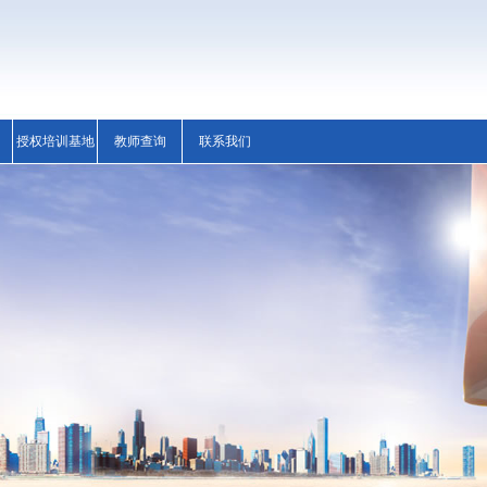
授权培训基地
教师查询
联系我们