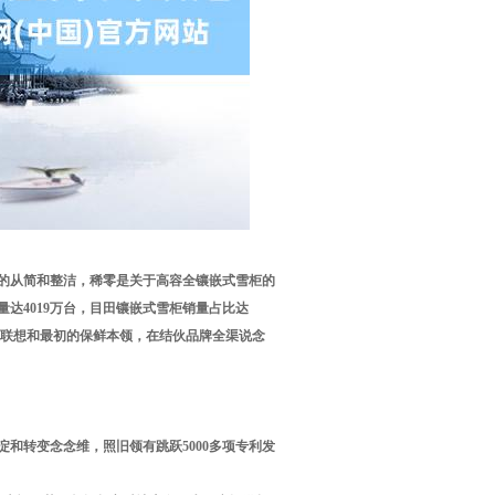
的从简和整洁，稀零是关于高容全镶嵌式雪柜的
量达4019万台，目田镶嵌式雪柜销量占比达
镶嵌式联想和最初的保鲜本领，在结伙品牌全渠说念
和转变念念维，照旧领有跳跃5000多项专利发