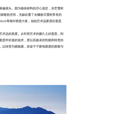
装修派头。因为箱体材料的尽心选定，东芝雪柜
预留散热空间，无缺处置了全镶嵌式雪柜常有的
EA、GMark等海外联想大奖，创始艺术品家居好意思
艺术品的高度。从时辰艺术的握久之好意思，到
意思学价值的追求，更以其超卓的性能和转变的
，以转变为驱能源，发奋于于家电限度的探索与