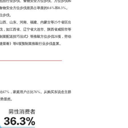
主要包括行业步伐、食物安全方位步伐、方位步伐和
物安全方位步伐差异占举座的0.6%和0.3%。
位步伐。
山西、山东、河南、福建、内蒙古等25个省区出
伐，如江西省、辽宁省大连市、陕西省咸阳市等
制菜配送技巧法式》等推敲方位步伐26项，劳动
捷菜肴》等6项预制菜推敲行业步伐盘算。
比67%，家庭用户占比76%。从购买东说念主群
趋势显然。