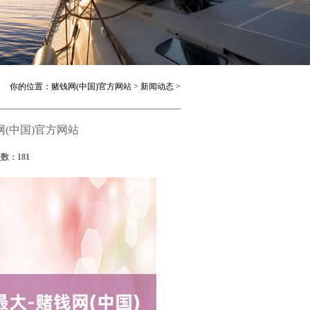
你的位置：
赌钱网(中国)官方网站
>
新闻动态
>
(中国)官方网站
次数：181