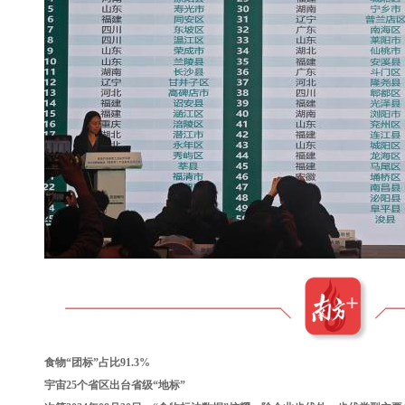
食物“团标”占比91.3%
宇宙25个省区出台省级“地标”