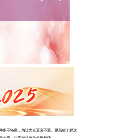
事件多不堪数，为让大众更直不雅、更高效了解这