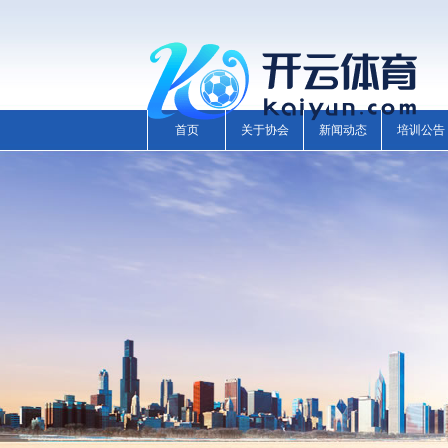
首页
关于协会
新闻动态
培训公告