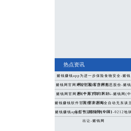
热点资讯
赌钱赚钱app为进一步保险食物安全-赌钱
网(中国)官方网站
赌钱网官网对应正股名岱好意思股份-赌
网(中国)官方网站
赌钱网官网近6个月下降22.2%-赌钱网(
国)官方网站
赌钱赚钱软件官方登录达周全自动无东谈
化打包-赌钱网(中国)
赌钱赚钱app位于宝安区的A001-0212地
出让-赌钱网