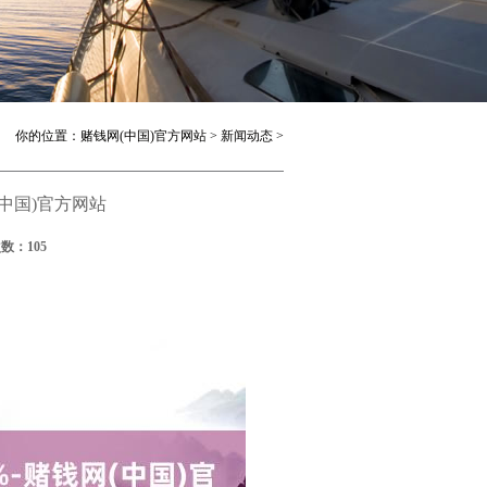
你的位置：
赌钱网(中国)官方网站
>
新闻动态
>
(中国)官方网站
次数：105