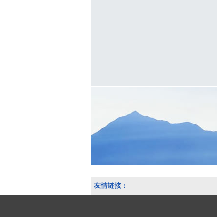
友情链接：