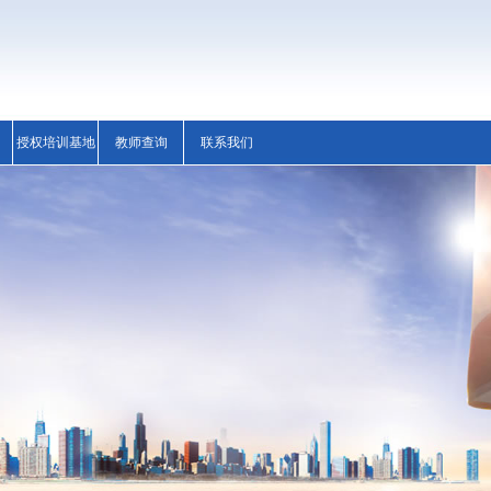
授权培训基地
教师查询
联系我们