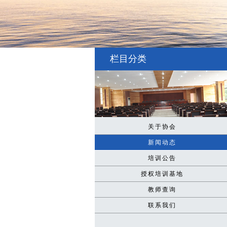
栏目分类
关于协会
新闻动态
培训公告
授权培训基地
教师查询
联系我们